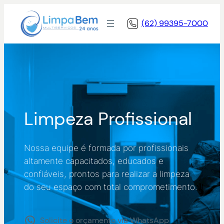
Pular
para
(62) 99395-7000
o
conteúdo
Limpeza Profissional
Nossa equipe é formada por profissionais
altamente capacitados, educados e
confiáveis, prontos para realizar a limpeza
do seu espaço com total comprometimento.
Solicite o orçamento via WhatsApp