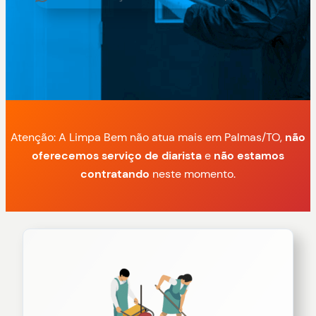
Atenção: A Limpa Bem não atua mais em Palmas/TO,
não
oferecemos serviço de diarista
e
não estamos
contratando
neste momento.